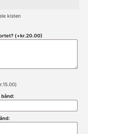
ele kisten
kortet?
(+
kr.
20.00
)
r.
15.00
)
å bånd:
bånd: