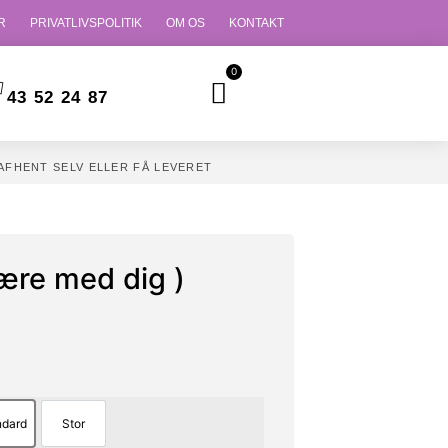
R
PRIVATLIVSPOLITIK
OM OS
KONTAKT
0
43 52 24 87
AFHENT SELV ELLER FÅ LEVERET
være med dig )
ndard
Stor
Standard
Stor